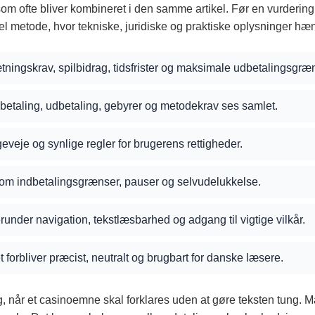
m ofte bliver kombineret i den samme artikel. Før en vurdering
onel metode, hvor tekniske, juridiske og praktiske oplysninger 
ningskrav, spilbidrag, tidsfrister og maksimale udbetalingsgræ
dbetaling, udbetaling, gebyrer og metodekrav ses samlet.
veje og synlige regler for brugerens rettigheder.
 som indbetalingsgrænser, pauser og selvudelukkelse.
runder navigation, tekstlæsbarhed og adgang til vigtige vilkår.
 forbliver præcist, neutralt og brugbart for danske læsere.
lag, når et casinoemne skal forklares uden at gøre teksten tung. 