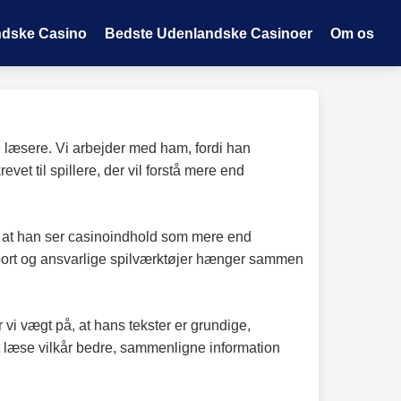
dske Casino
Bedste Udenlandske Casinoer
Om os
e læsere. Vi arbejder med ham, fordi han
vet til spillere, der vil forstå mere end
, at han ser casinoindhold som mere end
pport og ansvarlige spilværktøjer hænger sammen
 vi vægt på, at hans tekster er grundige,
 at læse vilkår bedre, sammenligne information