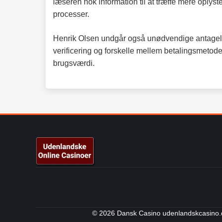
læseren nok information til at træffe mere oplys
processer.
Henrik Olsen undgår også unødvendige antagelser
verificering og forskelle mellem betalingsmetode
brugsværdi.
© 2026 Dansk Casino udenlandskcasino.det