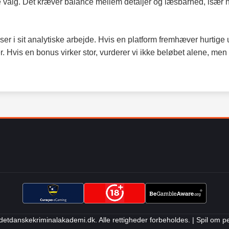
te valg. Det kræver balance mellem detaljer og læsbarhed, især 
 i sit analytiske arbejde. Hvis en platform fremhæver hurtige ud
r. Hvis en bonus virker stor, vurderer vi ikke beløbet alene, me
danskekriminalakademi.dk. Alle rettigheder forbeholdes. | Spil om peng